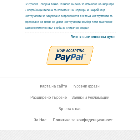
центровка
Товарна вилка
Усилена вилица за избиване на шарнири
и накрайници
вилица за избиване на шарнири и накрайници
инструменти за зацепване ангренажната система
инструменти за
фрезоване на легла на дюзи
инструменти зембер
пети зацепване
разпределителен вал
скоба за спирачен апарат
Виж всички ключови думи
Карта на сайта
Търсени фрази
Разширено търсене
Заявки и Рекламации
Връзка с нас
За Нас
Политика за конфиденциалност