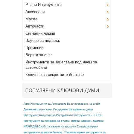
Ръчни Инструменти
Аксесоари
Масла
Авточасти
Сигнални лампи
Ваучер за подарък
Промоции
Вериги за сняг
Инструменти за зацепване под наем за
автомобили
Ключове за секретните болтове
ПОПУЛЯРНИ КЛЮЧОВИ ДУМИ
Авто Инструменти за Автосервиз
Възстановяване на резби
Динамометричен ключ
Инструмент за вадене на дюзи
Инструментална количка
Инструменти
Инструменти - FORCE
Инструменти за избиване на втулки, лагери, главини, тампони
НАКЛАДКИ
Скоба за вадене на чистачки
Специализирани
инструменти за автомобилите.
Специализирани инструменти за